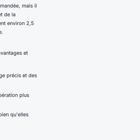
mandée, mais il
t de la
ent environ 2,5
e.
avantages et
ge précis et des
bération plus
ien qu'elles