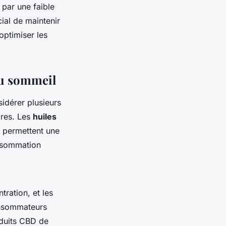
par une faible
cial de maintenir
optimiser les
du sommeil
nsidérer plusieurs
ires. Les
huiles
s permettent une
onsommation
tration, et les
consommateurs
oduits CBD de