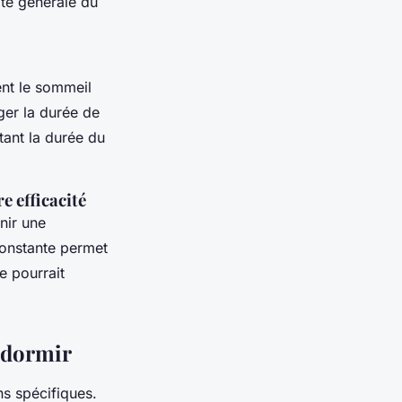
ité générale du
nt le sommeil
ger la durée de
tant la durée du
e efficacité
enir une
constante permet
e pourrait
 dormir
ns spécifiques.