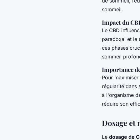
de sommeil, rédu
sommeil.
Impact du CBD
Le CBD influenc
paradoxal et le
ces phases cruc
sommeil profon
Importance de 
Pour maximiser
régularité dans
à l'organisme de
réduire son effi
Dosage et 
Le
dosage de C