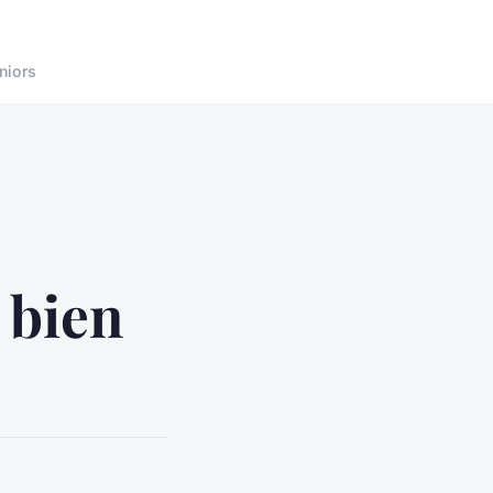
niors
 bien