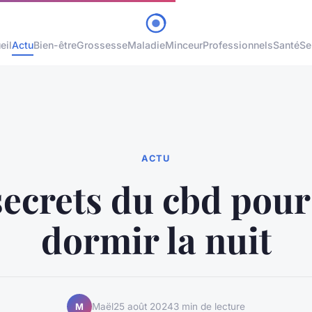
eil
Actu
Bien-être
Grossesse
Maladie
Minceur
Professionnels
Santé
Se
ACTU
secrets du cbd pour
dormir la nuit
Maël
25 août 2024
3 min de lecture
M