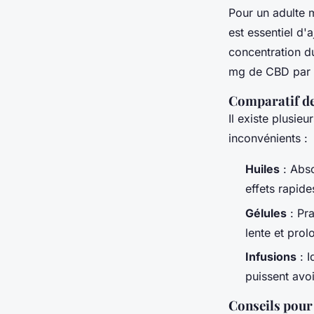
Pour un adulte 
est essentiel d'
concentration d
mg de CBD par g
Comparatif de
Il existe plusieu
inconvénients :
Huiles
: Abso
effets rapide
Gélules
: Pra
lente et prol
Infusions
: I
puissent avoi
Conseils pour