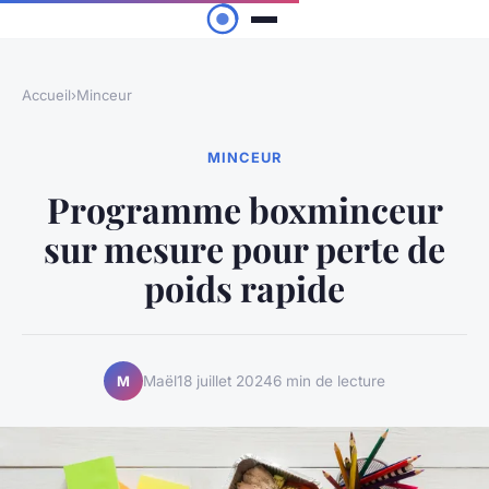
Accueil
›
Minceur
MINCEUR
Programme boxminceur
sur mesure pour perte de
poids rapide
Maël
18 juillet 2024
6 min de lecture
M