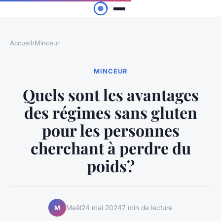
Accueil
›
Minceur
MINCEUR
Quels sont les avantages
des régimes sans gluten
pour les personnes
cherchant à perdre du
poids?
Maël
24 mai 2024
7 min de lecture
M