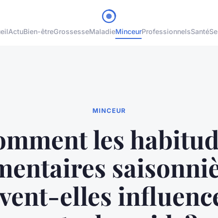
eil
Actu
Bien-être
Grossesse
Maladie
Minceur
Professionnels
Santé
Se
MINCEUR
omment les habitud
mentaires saisonni
vent-elles influence