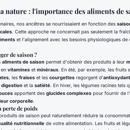
la nature : l'importance des aliments de 
naires, nos ancêtres se nourrissaient en fonction des
saiso
ocales
. Cette approche ne concernait pas seulement la fraîc
iments
et l'alignement avec les besoins physiologiques de
er de saison ?
s
aliments de saison
permet d'obtenir des produits à leur
m
s en
vitamines
et
minéraux
. En été, par exemple, les fruits
ates
, les
fraises
et les
courgettes
regorgent d'
antioxydan
a
digestion
et la
satiété
. En hiver, les légumes racines tels 
douces
apportent des
glucides complexes
pour fournir de l
leur corporelle
.
a perte de poids
produits de saison peut naturellement réduire la consomma
ualité nutritionnelle
de votre alimentation. Les fruits et lé