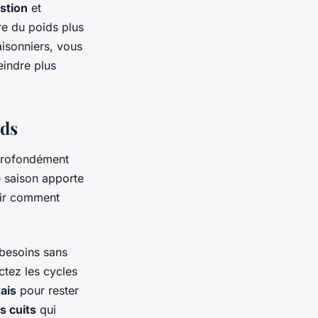
stion
et
re du poids plus
isonniers, vous
eindre plus
ids
 profondément
 saison apporte
oir comment
 besoins sans
ctez les cycles
rais
pour rester
ts cuits
qui