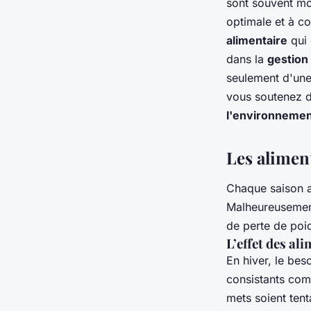
sont souvent m
optimale et à con
alimentaire
qui 
dans la
gestion
seulement d'un
vous soutenez d
l'environneme
Les aliment
Chaque saison a
Malheureusement,
de perte de poi
L’effet des al
En hiver, le bes
consistants co
mets soient tent