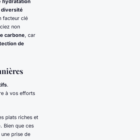
e
hydratation
e
diversité
 facteur clé
iciez non
te carbone
, car
tection de
nnières
tifs
.
e à vos efforts
 plats riches et
e
. Bien que ces
 une prise de