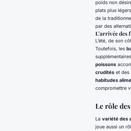
poids non désir
plats plus lége
de la traditionn
par des alterna
L’arrivée des f
L’été, de son cô
Toutefois, les
b
supplémentaires.
poissons
accom
crudités
et des
habitudes alim
compromettre v
Le rôle de
La
variété des 
joue aussi un rô