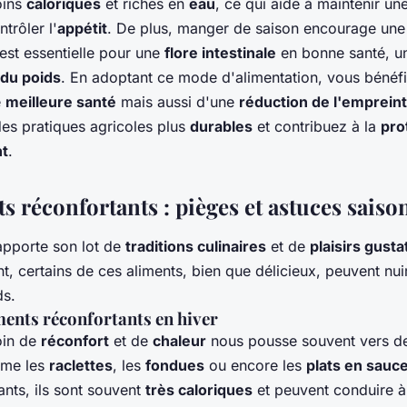
oins
caloriques
et riches en
eau
, ce qui aide à maintenir un
trôler l'
appétit
. De plus, manger de saison encourage un
est essentielle pour une
flore intestinale
en bonne santé, un
 du poids
. En adoptant ce mode d'alimentation, vous bénéf
e
meilleure santé
mais aussi d'une
réduction de l'emprein
es pratiques agricoles plus
durables
et contribuez à la
pro
nt
.
s réconfortants : pièges et astuces saiso
pporte son lot de
traditions culinaires
et de
plaisirs gusta
 certains de ces aliments, bien que délicieux, peuvent nuir
ds.
iments réconfortants en hiver
oin de
réconfort
et de
chaleur
nous pousse souvent vers des
mme les
raclettes
, les
fondues
ou encore les
plats en sauc
ants, ils sont souvent
très caloriques
et peuvent conduire à