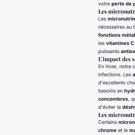
votre
perte de 
Les micronutri
Les
micronutri
nécessaires au 
fonctions méta
les
vitamines C
puissants
antio
L’impact des s
En hiver, notre
infections. Les
d'excellents cho
besoins en
hydr
concombres
, q
d'éviter la
désh
Les micronutri
Certains
micron
chrome
et le
m