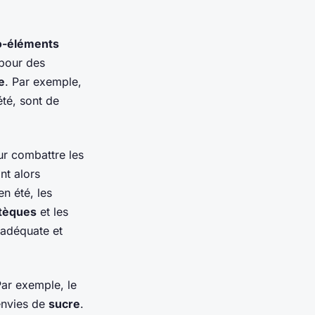
o-éléments
 pour des
e
. Par exemple,
été, sont de
r combattre les
nt alors
n été, les
tèques
et les
adéquate et
Par exemple, le
 envies de
sucre
.