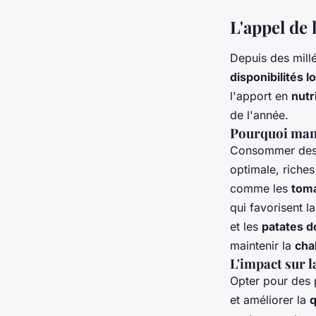
L'appel de 
Depuis des millé
disponibilités l
l'apport en
nutr
de l'année.
Pourquoi mang
Consommer de
optimale, riche
comme les
tom
qui favorisent l
et les
patates 
maintenir la
cha
L'impact sur l
Opter pour des 
et améliorer la
q