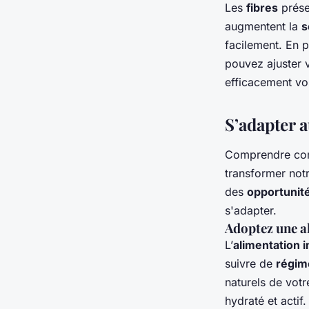
Les
fibres
prése
augmentent la
s
facilement. En 
pouvez ajuster 
efficacement v
S’adapter a
Comprendre comm
transformer not
des
opportunit
s'adapter.
Adoptez une al
L’
alimentation i
suivre de
régime
naturels de votr
hydraté et actif