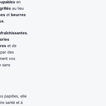
coupables
en
rillés
au lieu
mes
et
beurres
ux
.
afraîchissantes
.
lories
res
et de
par des
ement vos
n sans
s papilles, elle
tre santé et à