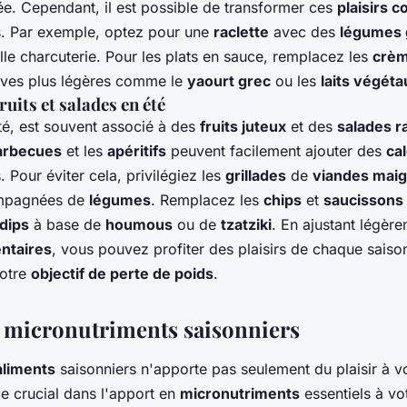
ée. Cependant, il est possible de transformer ces
plaisirs 
rs. Par exemple, optez pour une
raclette
avec des
légumes g
elle charcuterie. Pour les plats en sauce, remplacez les
crè
tives plus légères comme le
yaourt grec
ou les
laits végéta
ruits et salades en été
té, est souvent associé à des
fruits juteux
et des
salades r
arbecues
et les
apéritifs
peuvent facilement ajouter des
ca
 Pour éviter cela, privilégiez les
grillades
de
viandes maig
pagnées de
légumes
. Remplacez les
chips
et
saucissons
dips
à base de
houmous
ou de
tzatziki
. En ajustant légèr
entaires
, vous pouvez profiter des plaisirs de chaque saiso
otre
objectif de perte de poids
.
s micronutriments saisonniers
aliments
saisonniers n'apporte pas seulement du plaisir à vo
le crucial dans l'apport en
micronutriments
essentiels à vo