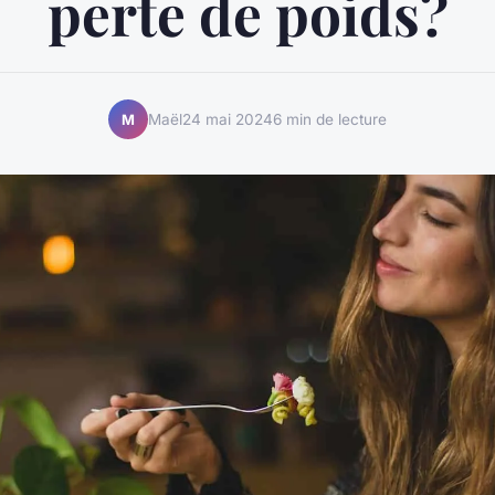
perte de poids?
Maël
24 mai 2024
6 min de lecture
M