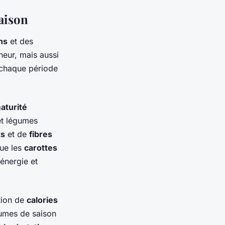
saison
ns
et des
heur, mais aussi
 chaque période
aturité
 et légumes
ts
et de
fibres
que les
carottes
'énergie et
tion de
calories
gumes de saison