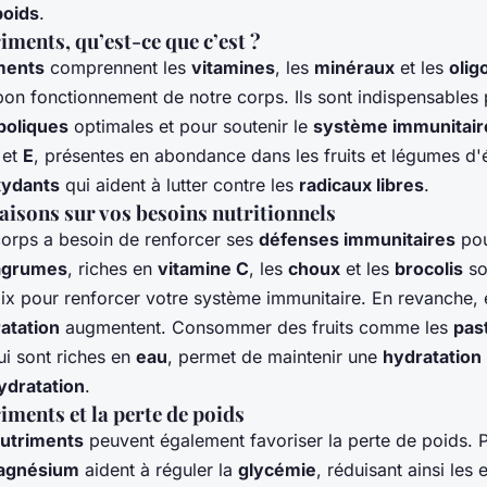
poids
.
ments, qu’est-ce que c’est ?
ments
comprennent les
vitamines
, les
minéraux
et les
olig
bon fonctionnement de notre corps. Ils sont indispensables
boliques
optimales et pour soutenir le
système immunitair
et
E
, présentes en abondance dans les fruits et légumes d'
xydants
qui aident à lutter contre les
radicaux libres
.
aisons sur vos besoins nutritionnels
 corps a besoin de renforcer ses
défenses immunitaires
pou
agrumes
, riches en
vitamine C
, les
choux
et les
brocolis
so
ix pour renforcer votre système immunitaire. En revanche, e
atation
augmentent. Consommer des fruits comme les
pas
ui sont riches en
eau
, permet de maintenir une
hydratation
ydratation
.
ments et la perte de poids
utriments
peuvent également favoriser la perte de poids. 
agnésium
aident à réguler la
glycémie
, réduisant ainsi les