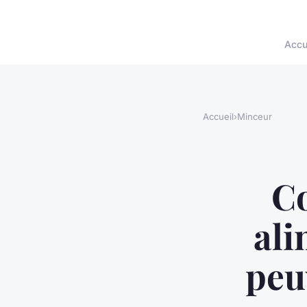
Accu
Accueil
›
Minceur
C
ali
peu