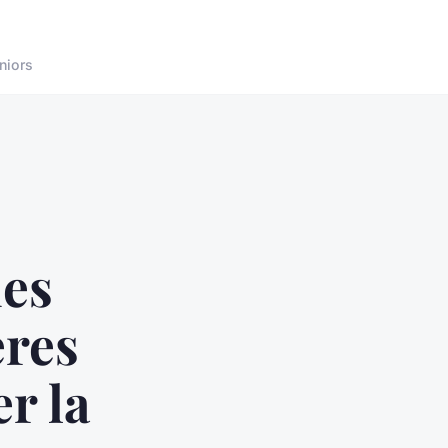
niors
es
ères
r la