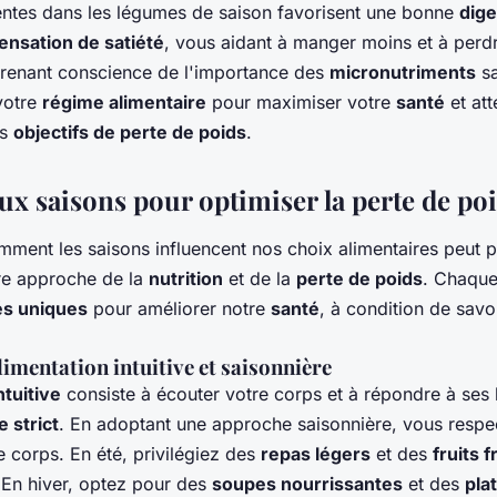
ntes dans les légumes de saison favorisent une bonne
dige
ensation de satiété
, vous aidant à manger moins et à perd
prenant conscience de l'importance des
micronutriments
sa
votre
régime alimentaire
pour maximiser votre
santé
et att
os
objectifs de perte de poids
.
ux saisons pour optimiser la perte de po
ent les saisons influencent nos choix alimentaires peut
re approche de la
nutrition
et de la
perte de poids
. Chaque
és uniques
pour améliorer notre
santé
, à condition de sav
imentation intuitive et saisonnière
ntuitive
consiste à écouter votre corps et à répondre à ses
 strict
. En adoptant une approche saisonnière, vous respe
e corps. En été, privilégiez des
repas légers
et des
fruits f
. En hiver, optez pour des
soupes nourrissantes
et des
pla